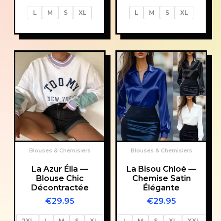
L
M
S
XL
L
M
S
XL
Blouses & Chemisiers
Blouses & Chemisiers
La Azur Élia —
La Bisou Chloé —
Blouse Chic
Chemise Satin
Décontractée
Élégante
€
29.95
€
29.95
2XL
L
M
S
XL
L
M
S
XL
XXL