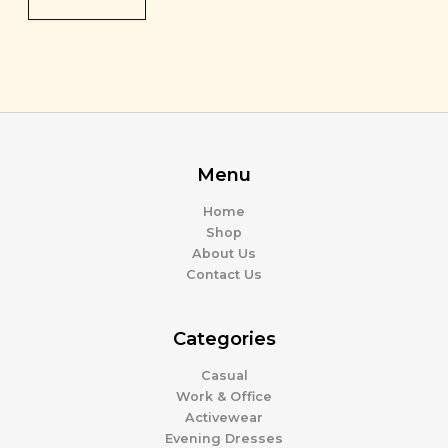
r
t
y
u
s
Menu
Home
Shop
About Us
Contact Us
Categories
Casual
Work & Office
Activewear
Evening Dresses