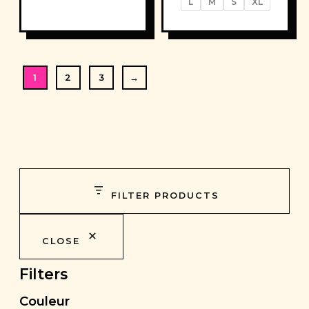
L
M
S
XL
1
2
3
→
FILTER PRODUCTS
CLOSE
Filters
Couleur