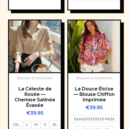
Blouses & Chemisiers
Blouses & Chemisiers
La Céleste de
La Douce Éloïse
Rosée —
— Blouse Chiffon
Chemise Satinée
Imprimée
Évasée
€
39.95
€
39.95
DLM2513239323 P620
2XL
L
M
S
XL