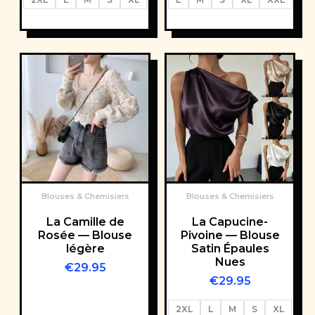
Blouses & Chemisiers
Blouses & Chemisiers
La Camille de
La Capucine-
Rosée — Blouse
Pivoine — Blouse
légère
Satin Épaules
Nues
€
29.95
€
29.95
2XL
L
M
S
XL