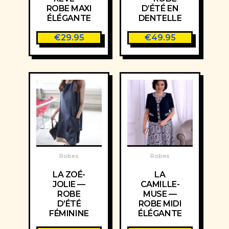
ROBE MAXI
D’ÉTÉ EN
ÉLÉGANTE
DENTELLE
€
29.95
€
49.95
Robes
Robes
LA ZOÉ-
LA
JOLIE —
CAMILLE-
ROBE
MUSE —
D’ÉTÉ
ROBE MIDI
FÉMININE
ÉLÉGANTE