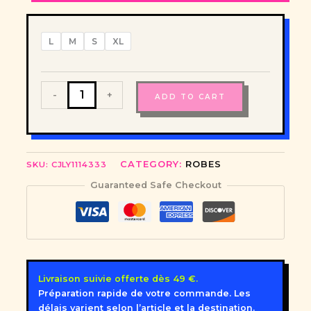
L
M
S
XL
La
-
+
ADD TO CART
Romy
de
Amour
—
Robe
CATEGORY:
ROBES
SKU:
CJLY1114333
Maxi
Élégante
Guaranteed Safe Checkout
quantity
Livraison suivie offerte dès 49 €.
Préparation rapide de votre commande. Les
délais varient selon l’article et la destination.