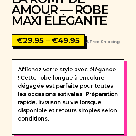
AMOUR — ROBE
MAXI ÉLÉGANTE
Price
€
29.95
–
€
49.95
& Free Shipping
range:
€29.95
through
€49.95
Affichez votre style avec élégance
! Cette robe longue à encolure
dégagée est parfaite pour toutes
les occasions estivales. Préparation
rapide, livraison suivie lorsque
disponible et retours simples selon
conditions.