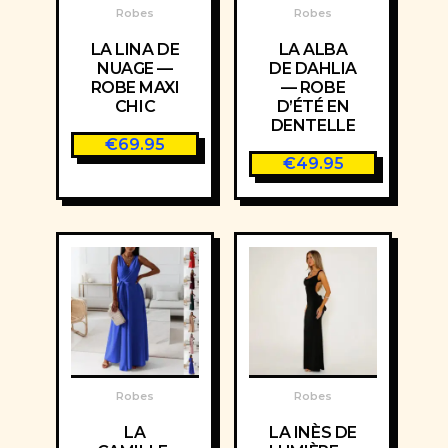
Robes
Robes
LA LINA DE
LA ALBA
NUAGE —
DE DAHLIA
ROBE MAXI
— ROBE
CHIC
D’ÉTÉ EN
DENTELLE
€
69.95
€
49.95
Robes
Robes
LA
LA INÈS DE