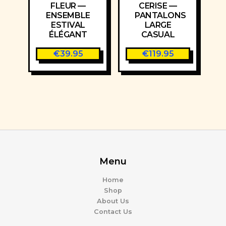
FLEUR —
CERISE —
ENSEMBLE
PANTALONS
ESTIVAL
LARGE
ÉLÉGANT
CASUAL
€
39.95
€
119.95
Menu
Home
Shop
About Us
Contact Us