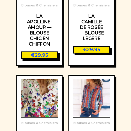
Blouses & Chemisiers
Blouses & Chemisiers
LA
LA
APOLLINE-
CAMILLE
AMOUR —
DE ROSÉE
BLOUSE
— BLOUSE
CHIC EN
LÉGÈRE
CHIFFON
€
29.95
€
29.95
Blouses & Chemisiers
Blouses & Chemisiers