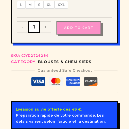
L
M
S
XL
XXL
La
-
+
ADD TO CART
Margot
Bisou
—
Blouse
Satin
SKU:
CJYD2726284
Élégante
CATEGORY:
BLOUSES & CHEMISIERS
quantity
Guaranteed Safe Checkout
Livraison suivie offerte dès 49 €.
Préparation rapide de votre commande. Les
délais varient selon l’article et la destination.