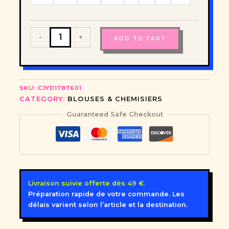
La
-
+
ADD TO CART
Rêve
Nina
—
Blouse
Longue
SKU:
CJYD1787601
Décontractée
CATEGORY:
BLOUSES & CHEMISIERS
quantity
Guaranteed Safe Checkout
Livraison suivie offerte dès 49 €.
Préparation rapide de votre commande. Les
délais varient selon l’article et la destination.